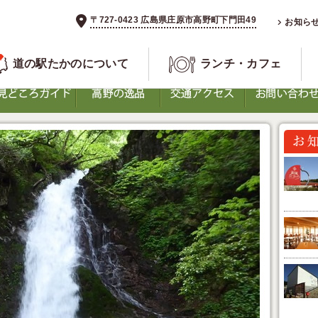
〒727-0423 広島県庄原市高野町下門田49
お知ら
道の駅たかのについて
ランチ・カフェ