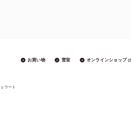
お買い物
雪室
オンラインショップ
ジェラート
」