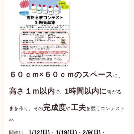
６０ｃｍ×６０ｃｍのスペース
に、
高さ１ｍ以内
1時間以内に
で、
雪だる
完成度
工夫
まを作り、その
や
を競うコンテスト
^^
1/12(
日
)
・
1/19
(
日
)
・
2/9(
日
)
・
開催は、