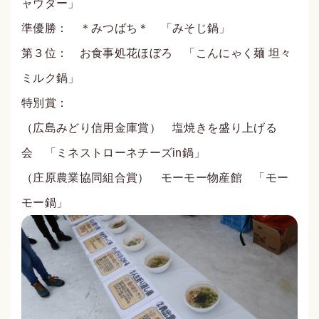
ャウダー」
準優勝： ＊みつばち＊ 「みそじ鍋」
第３位： お食事処花ほぼろ 「こんにゃく麺 坦々
ミルク鍋」
特別賞：
（広島みどり信用金庫賞） 塩焼きを盛り上げる
会 「ミネストローネチーズin鍋」
（庄原農業協同組合賞） モーモー物産館 「モー
モー鍋」