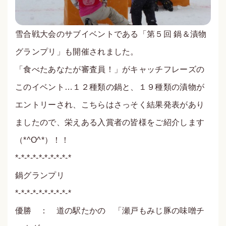
雪合戦大会のサブイベントである「第５回 鍋＆漬物
グランプリ」も開催されました。
「食べたあなたが審査員！」がキャッチフレーズの
このイベ
ント…１２種類の鍋と、１９種類の漬物が
エントリーされ、こちらはさっそく結果発表があり
ましたので、栄えある入賞者の皆様をご紹介します
（*^O^*）！！
*-*-*-*-*-*-*-*-*-*
鍋グランプリ
*-*-*-*-*-*-*-*-*-*
優勝 ： 道の駅たかの 「瀬戸もみじ豚の味噌チ