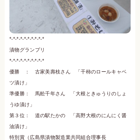
*-*-*-*-*-*-*-*-*-*
漬物グランプリ
*-*-*-*-*-*-*-*-*-*
優勝 ： 古家美壽枝さん 「干柿のロールキャベ
ツ漬け」
準優勝： 馬舩千年さん 「大根ときゅうりのしょ
うゆ漬け」
第３位： 道の駅たかの 「高野大根のにんにく醤
油漬け」
特別賞（広島県漬物製造業共同組合理事長