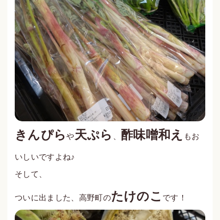
きんぴら
天ぷら
酢味噌和え
や
、
もお
いしいですよね♪
そして、
たけのこ
ついに出ました、高野町の
です！