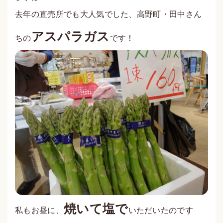
去年の直売所でも大人気でした、高野町・田中さん
アスパラガス
ちの
です！
焼いて塩で
私もお昼に、
いただいたのです