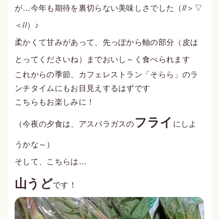
が…今年も期待を裏切らない美味しさでした（//＞▽
＜//）♪
柔かくて甘みがあって、先っぽから軸の部分（皮は
とってくださいね）までおいし～く食べられます
これからの季節、カフェレストラン「そらら」のラ
ンチタイムにもお目見えするはずです
こちらもお楽しみに！
フライ
（今夜の夕食は、アスパラガスの
にしよ
うかな～）
そして、こちらは…
山うど
です！