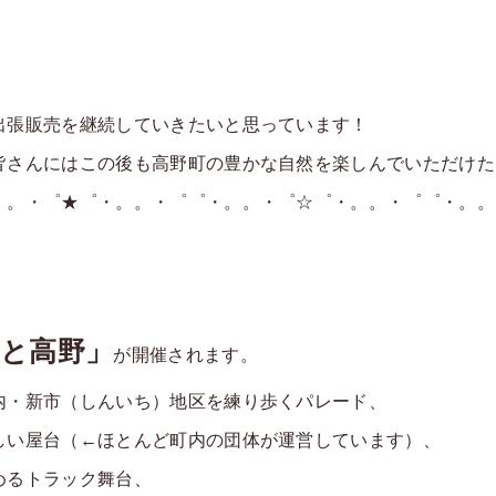
出張販売を継続していきたいと思っています！
皆さんにはこの後も高野町の豊かな自然を楽しんでいただけた
。。・゜★゜・。。・゜゜・。。・゜☆゜・。。・゜゜・。。
さと高野」
が開催されます。
内・新市（しんいち）地区を練り歩くパレード、
しい屋台（←ほとんど町内の団体が運営しています）、
めるトラック舞台、