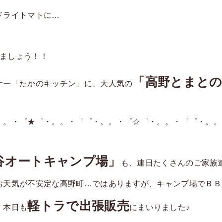
ドライトマトに…
！
ましょう！！
「高野とまと
ナー「たかのキッチン」に、大人気の
。。・゜★゜・。。・゜゜・。。・゜☆゜・。。・゜゜・。。
谷オートキャンプ場」
も、連日たくさんのご家族
お天気が不安定な高野町…ではありますが、キャンプ場でＢＢ
軽トラで出張販売
、本日も
にまいりました♪