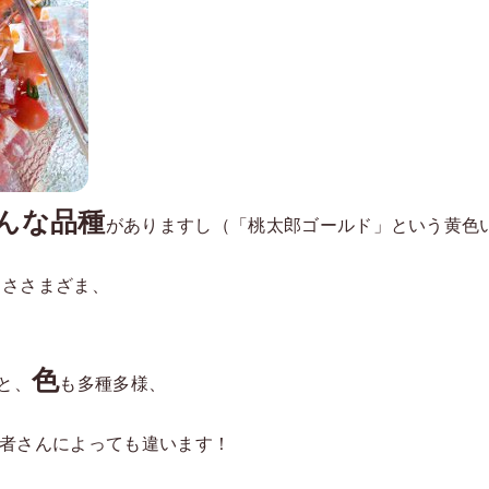
んな品種
がありますし（「桃太郎ゴールド」という黄色
きささまざま、
色
と、
も多種多様、
者さんによっても違います！