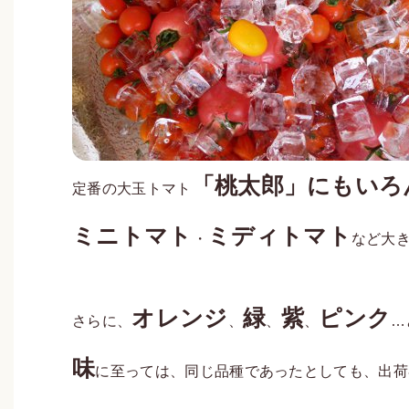
「桃太郎」にもいろ
定番の大玉トマト
ミニトマト
ミディトマト
・
など大
オレンジ
緑
紫
ピンク
さらに、
、
、
、
…
味
に至っては、同じ品種であったとしても、出荷