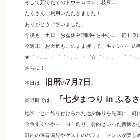
そして茹でたてのトウモロコシ、枝豆…
たくさんご利用いただきました！
ありがとうございました。
今後も、土日・お盆休み期間中を中心に、軽トラ
今週末、お天気もこのまま持って、キャンパーの
★゜・。。・゜゜・。。・゜☆゜・。。・゜゜・
さらに！
旧暦
7月7日
本日は、
の
。
「七夕まつり in ふる
高野町では、
地区ごとに飾り付けられた七夕飾りを先頭に、町
金魚すくいやヨーヨー釣り、射的といった昔懐か
町内の保育園児やゲストのパフォーマンスが楽し