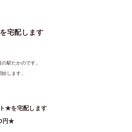
★を宅配します
道の駅たかのです。
開始します。
ト★を宅配します
0円★