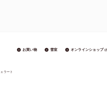
お買い物
雪室
オンラインショップ
ジェラート
」