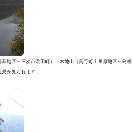
高暮地区～三次市君田町）、木地山（高野町上里原地区～島根
風景が見られます。