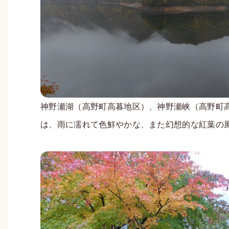
神野瀬湖（高野町高暮地区）、神野瀬峡（高野町
は、雨に濡れて色鮮やかな、また幻想的な紅葉の