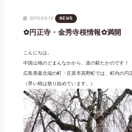
2015.04.19
NEWS
✿円正寺・金秀寺桜情報✿満開
こんにちは。
中国山地のどまんなかから、道の駅たかのです！
広島県最北端の町・庄原市高野町では、町内の円
（早い樹は散り始めています。）