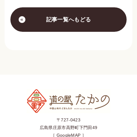
記事一覧へもどる
〒727-0423
広島県庄原市高野町下門田49
［
GoogleMAP
］