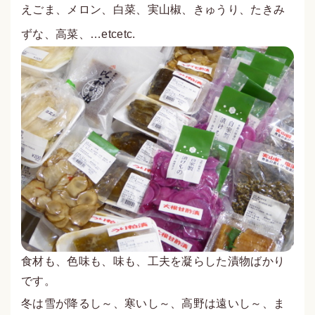
えごま、メロン、白菜、実山椒、きゅうり、たきみ
ずな、高菜、…etcetc.
食材も、色味も、味も、工夫を凝らした漬物ばかり
です。
冬は雪が降るし～、寒いし～、高野は遠いし～、ま