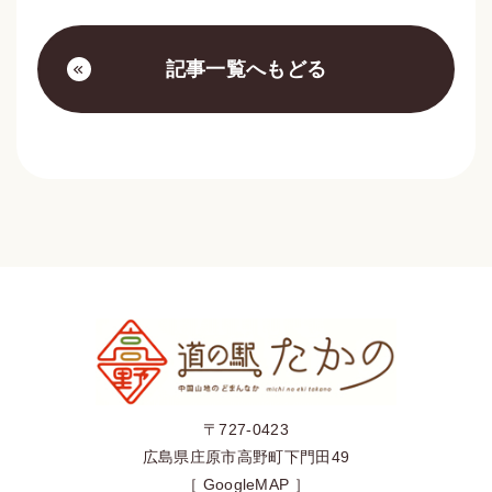
記事一覧へもどる
〒727-0423
広島県庄原市高野町下門田49
［
GoogleMAP
］