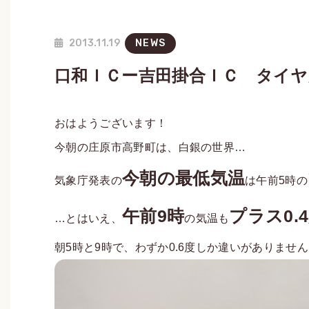
2013.11.19
NEWS
口和ＩＣー吉田掛合ＩＣ タイヤ
おはようございます！
今朝の庄原市高野町は、白銀の世界…
今朝の最低気温
気象庁発表の
は午前5時の
午前9時
プラス0.
…とはいえ、
の気温も
朝5時と9時で、わずか0.6度しか違いがありません（