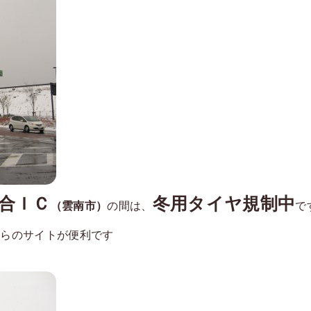
合ＩＣ
冬用タイヤ規制中
（雲南市）
の間は、
で
ちらのサイトが便利です