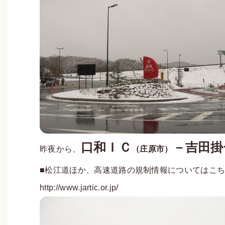
口和ＩＣ
－吉田掛
昨夜から、
（庄原市）
■松江道ほか、高速道路の規制情報についてはこ
http://www.jartic.or.jp/