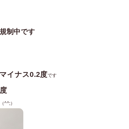
規制中です
マイナス0.2度
です
4度
^^;）